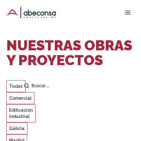
Ir
al
contenido
NUESTRAS OBRAS
Y PROYECTOS
Todas
Comercial
Edificación
industrial
Galicia
Madrid